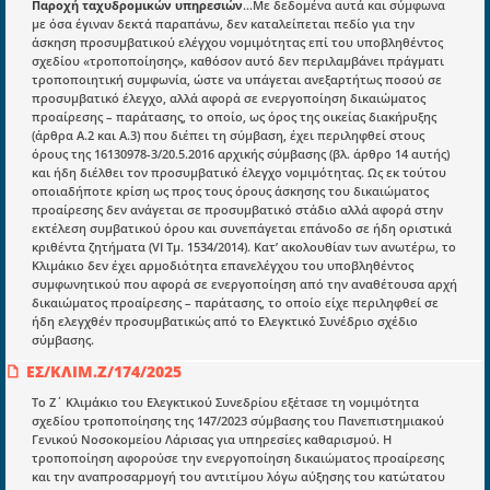
Docman.gr
Παροχή ταχυδρομικών υπηρεσιών
...Με δεδομένα αυτά και σύμφωνα
με όσα έγιναν δεκτά παραπάνω, δεν καταλείπεται πεδίο για την
άσκηση προσυμβατικού ελέγχου νομιμότητας επί του υποβληθέντος
σχεδίου «τροποποίησης», καθόσον αυτό δεν περιλαμβάνει πράγματι
Ποιοί είμαστε;
τροποποιητική συμφωνία, ώστε να υπάγεται ανεξαρτήτως ποσού σε
προσυμβατικό έλεγχο, αλλά αφορά σε ενεργοποίηση δικαιώματος
Μια πολυετής εθελοντική προσπάθεια που
προαίρεσης – παράτασης, το οποίο, ως όρος της οικείας διακήρυξης
μετατράπηκε σε επιχειρηματική οντότητα και φιλοδοξεί να συμβάλλει
(άρθρα Α.2 και Α.3) που διέπει τη σύμβαση, έχει περιληφθεί στους
στην διάδοση της γνώσης.
όρους της 16130978-3/20.5.2016 αρχικής σύμβασης (βλ. άρθρο 14 αυτής)
και ήδη διέλθει τον προσυμβατικό έλεγχο νομιμότητας. Ως εκ τούτου
οποιαδήποτε κρίση ως προς τους όρους άσκησης του δικαιώματος
προαίρεσης δεν ανάγεται σε προσυμβατικό στάδιο αλλά αφορά στην
εκτέλεση συμβατικού όρου και συνεπάγεται επάνοδο σε ήδη οριστικά
κριθέντα ζητήματα (VI Τμ. 1534/2014). Κατ’ ακολουθίαν των ανωτέρω, το
Ενότητες
Κλιμάκιο δεν έχει αρμοδιότητα επανελέγχου του υποβληθέντος
συμφωνητικού που αφορά σε ενεργοποίηση από την αναθέτουσα αρχή
Επικαιρότητα
δικαιώματος προαίρεσης – παράτασης, το οποίο είχε περιληφθεί σε
ήδη ελεγχθέν προσυμβατικώς από το Ελεγκτικό Συνέδριο σχέδιο
E-book
σύμβασης.
Οδηγοί εκκαθάρισης
ΕΣ/ΚΛΙΜ.Ζ/174/2025
Νόμοι και προεδρικά διατάγματα
Το Ζ΄ Κλιμάκιο του Ελεγκτικού Συνεδρίου εξέτασε τη νομιμότητα
σχεδίου τροποποίησης της 147/2023 σύμβασης του Πανεπιστημιακού
Υπουργικές αποφάσεις
Γενικού Νοσοκομείου Λάρισας για υπηρεσίες καθαρισμού. Η
τροποποίηση αφορούσε την ενεργοποίηση δικαιώματος προαίρεσης
Νομολογία και Γνωμοδοτήσεις ΝΣΚ
και την αναπροσαρμογή του αντιτίμου λόγω αύξησης του κατώτατου