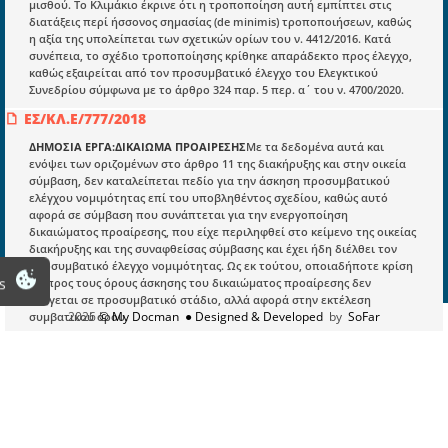
μισθού. Το Κλιμάκιο έκρινε ότι η τροποποίηση αυτή εμπίπτει στις
διατάξεις περί ήσσονος σημασίας (de minimis) τροποποιήσεων, καθώς
η αξία της υπολείπεται των σχετικών ορίων του ν. 4412/2016. Κατά
Πληροφορίες
συνέπεια, το σχέδιο τροποποίησης κρίθηκε απαράδεκτο προς έλεγχο,
Είσοδος
καθώς εξαιρείται από τον προσυμβατικό έλεγχο του Ελεγκτικού
Συνεδρίου σύμφωνα με το άρθρο 324 παρ. 5 περ. α΄ του ν. 4700/2020.
Εγγραφή
ΕΣ/ΚΛ.Ε/777/2018
Οδηγίες Εγγραφής
ΔΗΜΟΣΙΑ ΕΡΓΑ:ΔΙΚΑΙΩΜΑ ΠΡΟΑΙΡΕΣΗΣ
Με τα δεδομένα αυτά και
ενόψει των οριζομένων στο άρθρο 11 της διακήρυξης και στην οικεία
Βοηθός Αναζήτησης
σύμβαση, δεν καταλείπεται πεδίο για την άσκηση προσυμβατικού
ελέγχου νομιμότητας επί του υποβληθέντος σχεδίου, καθώς αυτό
Οροι χρησης ιστοτοπου
αφορά σε σύμβαση που συνάπτεται για την ενεργοποίηση
δικαιώματος προαίρεσης, που είχε περιληφθεί στο κείμενο της οικείας
διακήρυξης και της συναφθείσας σύμβασης και έχει ήδη διέλθει τον
προσυμβατικό έλεγχο νομιμότητας. Ως εκ τούτου, οποιαδήποτε κρίση
s
ως προς τους όρους άσκησης του δικαιώματος προαίρεσης δεν
ανάγεται σε προσυμβατικό στάδιο, αλλά αφορά στην εκτέλεση
2026
© My Docman
● Designed & Developed
by
SoFar
συμβατικού όρου.
ΕΣ/ΚΛΙΜΑΚΙΟ Ζ/117/2024
Η Πράξη 117/2024 του Ζ' Κλιμακίου του Ελεγκτικού Συνεδρίου αφορά
τον έλεγχο νομιμότητας του σχεδίου τροποποίησης της συμφωνίας-
πλαίσιο 336/2020 για τη λειτουργία της Εγκατάστασης Επεξεργασίας
Νερού Θεσσαλονίκης (ΕΕΝΘ) από την ΕΥΑΘ ΑΕ, αξίας 4.477.572,00 ευρώ.
Η τροποποίηση βασίστηκε στην ενεργοποίηση του δικαιώματος