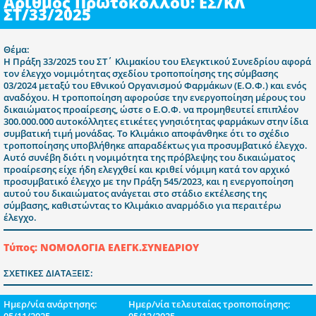
Αριθμός Πρωτοκόλλου: ΕΣ/ΚΛ
ΣΤ/33/2025
Θέμα:
Η Πράξη 33/2025 του ΣΤ΄ Κλιμακίου του Ελεγκτικού Συνεδρίου αφορά
τον έλεγχο νομιμότητας σχεδίου τροποποίησης της σύμβασης
03/2024 μεταξύ του Εθνικού Οργανισμού Φαρμάκων (Ε.Ο.Φ.) και ενός
αναδόχου. Η τροποποίηση αφορούσε την ενεργοποίηση μέρους του
δικαιώματος προαίρεσης, ώστε ο Ε.Ο.Φ. να προμηθευτεί επιπλέον
300.000.000 αυτοκόλλητες ετικέτες γνησιότητας φαρμάκων στην ίδια
συμβατική τιμή μονάδας. Το Κλιμάκιο αποφάνθηκε ότι το σχέδιο
τροποποίησης υποβλήθηκε απαραδέκτως για προσυμβατικό έλεγχο.
Αυτό συνέβη διότι η νομιμότητα της πρόβλεψης του δικαιώματος
προαίρεσης είχε ήδη ελεγχθεί και κριθεί νόμιμη κατά τον αρχικό
προσυμβατικό έλεγχο με την Πράξη 545/2023, και η ενεργοποίηση
αυτού του δικαιώματος ανάγεται στο στάδιο εκτέλεσης της
σύμβασης, καθιστώντας το Κλιμάκιο αναρμόδιο για περαιτέρω
έλεγχο.
Τύπος: ΝΟΜΟΛΟΓΙΑ ΕΛΕΓΚ.ΣΥΝΕΔΡΙΟΥ
ΣΧΕΤΙΚΕΣ ΔΙΑΤΑΞΕΙΣ:
Ημερ/νία ανάρτησης:
Ημερ/νία τελευταίας τροποποίησης:
05/11/2025
05/12/2025