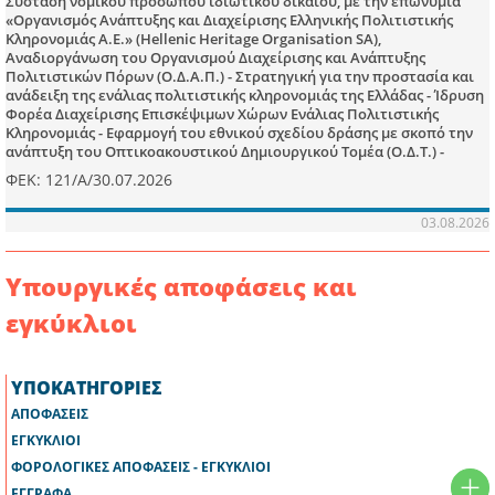
Σύσταση νομικού προσώπου ιδιωτικού δικαίου, με την επωνυμία
«Οργανισμός Ανάπτυξης και Διαχείρισης Ελληνικής Πολιτιστικής
Κληρονομιάς Α.Ε.» (Hellenic Heritage Organisation SA),
Αναδιοργάνωση του Οργανισμού Διαχείρισης και Ανάπτυξης
Πολιτιστικών Πόρων (Ο.Δ.Α.Π.) - Στρατηγική για την προστασία και
ανάδειξη της ενάλιας πολιτιστικής κληρονομιάς της Ελλάδας - Ίδρυση
Φορέα Διαχείρισης Επισκέψιμων Χώρων Ενάλιας Πολιτιστικής
Κληρονομιάς - Εφαρμογή του εθνικού σχεδίου δράσης με σκοπό την
ανάπτυξη του Οπτικοακουστικού Δημιουργικού Τομέα (Ο.Δ.Τ.) -
Ρυθμίσεις για την προστασία των αρχαιοτήτων και της πολιτιστικής
ΦΕΚ: 121/Α/30.07.2026
κληρονομιάς - Διαχείριση και διανομή αδιάθετων ποσών
πνευματικών δικαιωμάτων - Θέματα Οργανισμού Πνευματικής
03.08.2026
Ιδιοκτησίας και άλλων εποπτευόμενων φορέων του Υπουργείου
Πολιτισμού.
Υπουργικές αποφάσεις και
εγκύκλιοι
ΥΠΟΚΑΤΗΓΟΡΙΕΣ
ΑΠΟΦΑΣΕΙΣ
ΕΓΚΥΚΛΙΟΙ
ΦΟΡΟΛΟΓΙΚΕΣ ΑΠΟΦΑΣΕΙΣ - ΕΓΚΥΚΛΙΟΙ
ΕΓΓΡΑΦΑ