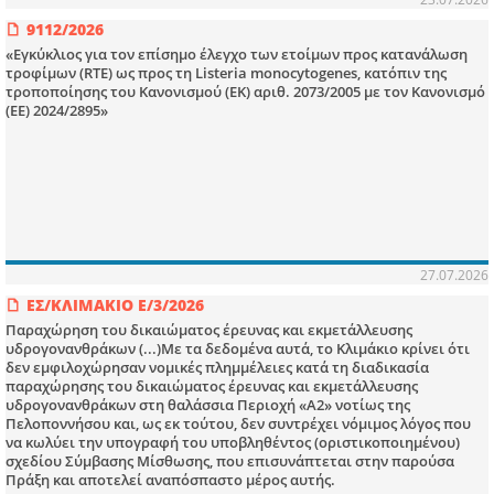
9112/2026
«Εγκύκλιος για τον επίσημο έλεγχο των ετοίμων προς κατανάλωση
τροφίμων (RTE) ως προς τη Listeria monocytogenes, κατόπιν της
τροποποίησης του Κανονισμού (ΕΚ) αριθ. 2073/2005 με τον Κανονισμό
(ΕΕ) 2024/2895»
27.07.2026
ΕΣ/ΚΛΙΜΑΚΙΟ Ε/3/2026
Παραχώρηση του δικαιώματος έρευνας και εκμετάλλευσης
υδρογονανθράκων (...)Με τα δεδομένα αυτά, το Κλιμάκιο κρίνει ότι
δεν εμφιλοχώρησαν νομικές πλημμέλειες κατά τη διαδικασία
παραχώρησης του δικαιώματος έρευνας και εκμετάλλευσης
υδρογονανθράκων στη θαλάσσια Περιοχή «Α2» νοτίως της
Πελοποννήσου και, ως εκ τούτου, δεν συντρέχει νόμιμος λόγος που
να κωλύει την υπογραφή του υποβληθέντος (οριστικοποιημένου)
σχεδίου Σύμβασης Μίσθωσης, που επισυνάπτεται στην παρούσα
Πράξη και αποτελεί αναπόσπαστο μέρος αυτής.