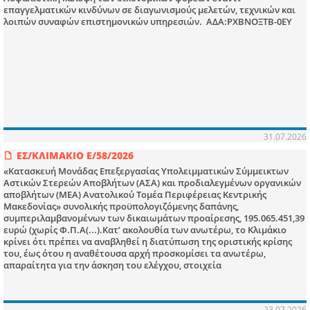
επαγγελματικών κινδύνων σε διαγωνισμούς μελετών, τεχνικών και
λοιπών συναφών επιστημονικών υπηρεσιών. ΑΔΑ:ΡΧΒΝΟΞΤΒ-0ΕΥ
31.07.2026
ΕΣ/ΚΛΙΜΑΚΙΟ Ε/58/2026
«Κατασκευή Μονάδας Επεξεργασίας Υπολειμματικών Σύμμεικτων
Αστικών Στερεών Αποβλήτων (ΑΣΑ) και προδιαλεγμένων οργανικών
αποβλήτων (ΜΕΑ) Ανατολικού Τομέα Περιφέρειας Κεντρικής
Μακεδονίας» συνολικής προϋπολογιζόμενης δαπάνης,
συμπεριλαμβανομένων των δικαιωμάτων προαίρεσης, 195.065.451,39
ευρώ (χωρίς Φ.Π.Α(...).Κατ’ ακολουθία των ανωτέρω, το Κλιμάκιο
κρίνει ότι πρέπει να αναβληθεί η διατύπωση της οριστικής κρίσης
του, έως ότου η αναθέτουσα αρχή προσκομίσει τα ανωτέρω,
απαραίτητα για την άσκηση του ελέγχου, στοιχεία
23.07.2026