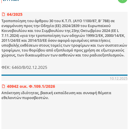
64/2025
Τροποποίηση του άρθρου 30 του Κ.Τ.Π. (ΑΥΟ 1100/87, Β' 788) σε
εναρμόνιση προς την Οδηγία (ΕΕ) 2024/2839 του Ευρωπαϊκού
Κοινοβουλίου και του Συμβουλίου της 23ης Οκτωβρίου 2024 (ΕΕ L
7.11.2024) «για την τροποποίηση των οδηγιών 1999/2/ΕΚ, 2000/14/ΕΚ,
2011/24/ΕΕ και 2014/53/ΕΕ όσον αφορά ορισμένες απαιτήσεις
υποβολής εκθέσεων στους τομείς των τροφίμων και των συστατικών
τροφίμων, του θορύβου από εξοπλισμό προς χρήση σε εξωτερικούς
χώρους, των δικαιωμάτων των ασθενών και του ραδιοεξοπλισμού».
ΦΕΚ: 6460/Β/02.12.2025
10.12.2025
40942 οικ. Φ.109.1/2026
Απόκτηση ιδιότητας, βασική εκπαίδευση και συναφή θέματα
εθελοντών πυροσβεστών.