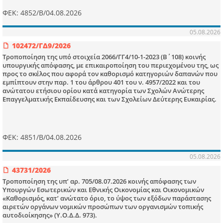
ΦΕΚ: 4852/Β/04.08.2026
05.08.2026
102472/ΓΔ9/2026
Τροποποίηση της υπό στοιχεία 2066/ΓΓ4/10-1-2023 (Β΄108) κοινής
υπουργικής απόφασης, με επικαιροποίηση του περιεχομένου της, ως
προς το σκέλος που αφορά τον καθορισμό κατηγοριών δαπανών που
εμπίπτουν στην παρ. 1 του άρθρου 401 του ν. 4957/2022 και του
ανώτατου ετήσιου ορίου κατά κατηγορία των Σχολών Ανώτερης
Επαγγελματικής Εκπαίδευσης και των Σχολείων Δεύτερης Ευκαιρίας.
ΦΕΚ: 4851/Β/04.08.2026
05.08.2026
43731/2026
Τροποποίηση της υπ’ αρ. 705/08.07.2026 κοινής απόφασης των
Υπουργών Εσωτερικών και Εθνικής Οικονομίας και Οικονομικών
«Καθορισμός, κατ’ ανώτατο όριο, το ύψος των εξόδων παράστασης
αιρετών οργάνων νομικών προσώπων των οργανισμών τοπικής
αυτοδιοίκησης» (Υ.Ο.Δ.Δ. 973).